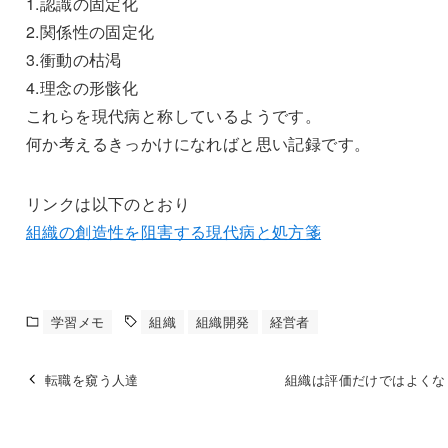
1.認識の固定化
2.関係性の固定化
3.衝動の枯渇
4.理念の形骸化
これらを現代病と称しているようです。
何か考えるきっかけになればと思い記録です。
リンクは以下のとおり
組織の創造性を阻害する現代病と処方箋
学習メモ
組織
組織開発
経営者
転職を窺う人達
組織は評価だけではよくな