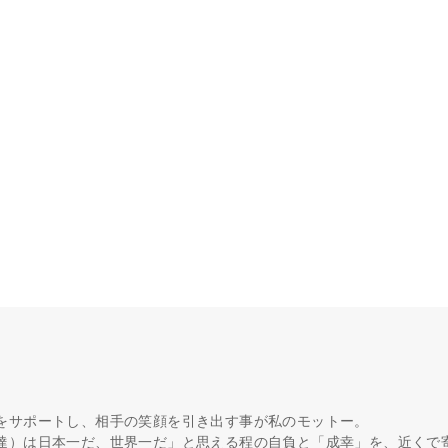
をサポートし、相手の笑顔を引き出す事が私のモットー。
達）は日本一だ、世界一だ」と思える程の自負と「成幸」を、近くで