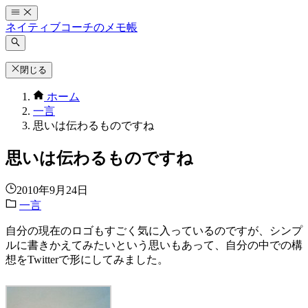
コ
ン
ネイティブコーチのメモ帳
テ
ン
ツ
閉じる
へ
ホーム
ス
一言
キ
思いは伝わるものですね
ッ
プ
思いは伝わるものですね
2010年9月24日
一言
自分の現在のロゴもすごく気に入っているのですが、シンプ
ルに書きかえてみたいという思いもあって、自分の中での構
想をTwitterで形にしてみました。