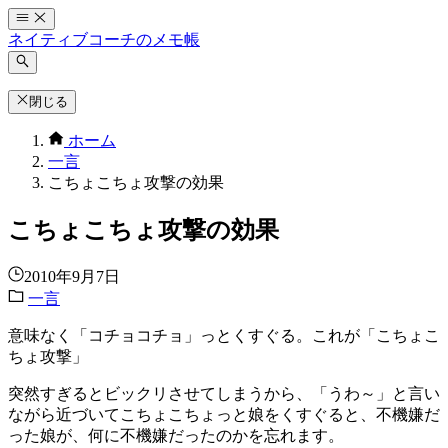
コ
ン
ネイティブコーチのメモ帳
テ
ン
ツ
閉じる
へ
ホーム
ス
一言
キ
こちょこちょ攻撃の効果
ッ
プ
こちょこちょ攻撃の効果
2010年9月7日
一言
意味なく「コチョコチョ」っとくすぐる。これが「こちょこ
ちょ攻撃」
突然すぎるとビックリさせてしまうから、「うわ～」と言い
ながら近づいてこちょこちょっと娘をくすぐると、不機嫌だ
った娘が、何に不機嫌だったのかを忘れます。