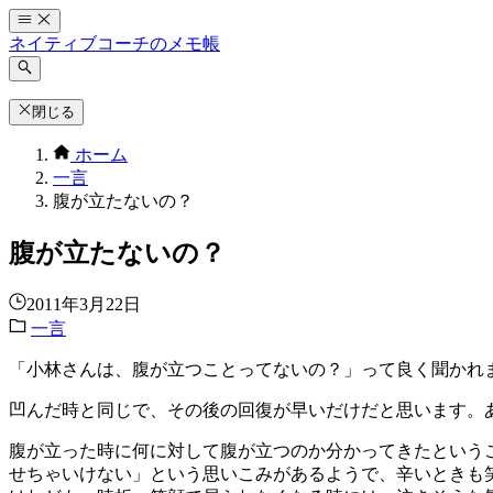
コ
ン
ネイティブコーチのメモ帳
テ
ン
ツ
閉じる
へ
ホーム
ス
一言
キ
腹が立たないの？
ッ
プ
腹が立たないの？
2011年3月22日
一言
「小林さんは、腹が立つことってないの？」って良く聞かれ
凹んだ時と同じで、その後の回復が早いだけだと思います。
腹が立った時に何に対して腹が立つのか分かってきたという
せちゃいけない」という思いこみがあるようで、辛いときも