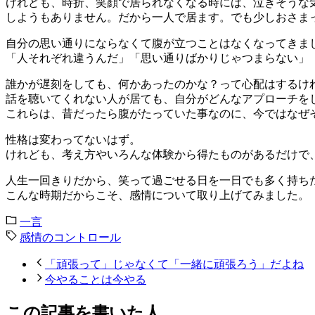
けれども、時折、笑顔で居られなくなる時には、泣きそうな
しようもありません。だから一人で居ます。でも少しおさま
自分の思い通りにならなくて腹が立つことはなくなってきま
「人それぞれ違うんだ」「思い通りばかりじゃつまらない」
誰かが遅刻をしても、何かあったのかな？って心配はするけ
話を聴いてくれない人が居ても、自分がどんなアプローチを
これらは、昔だったら腹がたっていた事なのに、今ではなぜ
性格は変わってないはず。
けれども、考え方やいろんな体験から得たものがあるだけで
人生一回きりだから、笑って過ごせる日を一日でも多く持ち
こんな時期だからこそ、感情について取り上げてみました。
一言
感情のコントロール
「頑張って」じゃなくて「一緒に頑張ろう」だよね
今やることは今やる
この記事を書いた人