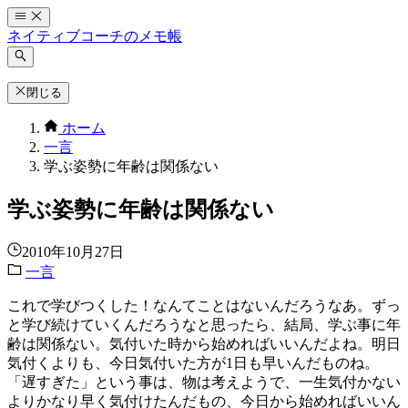
コ
ン
ネイティブコーチのメモ帳
テ
ン
ツ
閉じる
へ
ホーム
ス
一言
キ
学ぶ姿勢に年齢は関係ない
ッ
プ
学ぶ姿勢に年齢は関係ない
2010年10月27日
一言
これで学びつくした！なんてことはないんだろうなあ。ずっ
と学び続けていくんだろうなと思ったら、結局、学ぶ事に年
齢は関係ない。気付いた時から始めればいいんだよね。明日
気付くよりも、今日気付いた方が1日も早いんだものね。
「遅すぎた」という事は、物は考えようで、一生気付かない
よりかなり早く気付けたんだもの、今日から始めればいいん