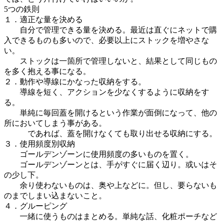
5つの鉄則
１．適正な量を決める
自分で管理できる量を決める。最近は直ぐにネットで購
入できるものも多いので、必要以上にストックを増やさな
い。
ストックは一箇所で管理しないと、結果として同じもの
を多く抱える事になる。
２．動作や導線にかなった収納をする。
導線を短く、アクションを少なくするように収納をす
る。
単純に毎回蓋を開けるという作業が面倒になって、他の
所においてしまう事がある。
であれば、蓋を開けなくても取り出せる収納にする。
３．使用頻度別収納
ゴールデンゾーンに使用頻度の多いものを置く。
ゴールデンゾーンとは、手がすぐに届く辺り。或いはそ
の少し下。
余り使わないものは、奥や上などに。但し、要らないも
のまでしまい込まないこと。
４．グルーピング
一緒に使うものはまとめる。単純な話、化粧ポーチなど