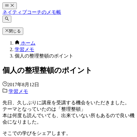
コ
ン
ネイティブコーチのメモ帳
テ
ン
ツ
閉じる
へ
ホーム
ス
学習メモ
キ
個人の整理整頓のポイント
ッ
プ
個人の整理整頓のポイント
2017年8月12日
学習メモ
先日、久しぶりに講座を受講する機会をいただきました。
テーマとなっていたのは「整理整頓」
本は何度も読んでいても、出来ていない所もあるので良い機
会になりました。
そこでの学びをシェアします。