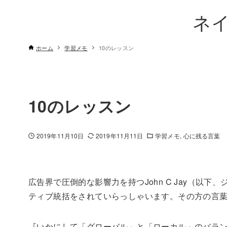
ネ
ホーム
学習メモ
10のレッスン
10のレッスン
2019年11月10日
2019年11月11日
学習メモ
心に残る言葉
広告界で圧倒的な影響力を持つJohn C Jay（以
ティブ統括をされていらっしゃいます。その方の言
『いかにして「グローバル」と「ローカル」のバラン