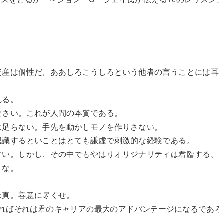
の資産は個性だ。ああしろこうしろという他者の言うことには
れる。
なさい。これが人間の本質である。
では足らない。手先を動かしモノを作りさない。
再認識するといことはとても謙虚で刺激的な経験である。
やすい。しかし、その中でもやはりオリジナリティは君臨する。
くな。
は真。善意に尽くせ。
できればそれは君のキャリアの最大のアドバンテージになるであ