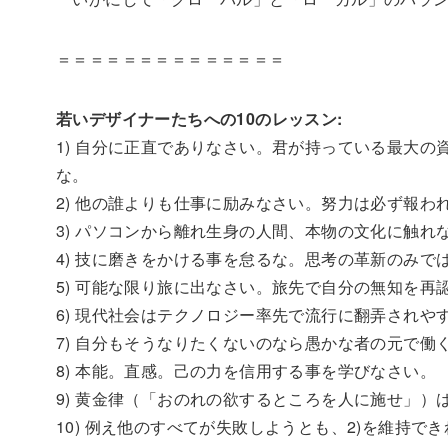
＝＝＝＝＝＝＝＝＝＝＝＝＝＝
若いデザイナーたちへの10のレッスン:
1) 自分に正直でありなさい。君が持っている最大
な。
2) 他の誰よりも仕事に励みなさい。努力は必ず報わ
3) パソコンから離れ生身の人間、本物の文化に触れ
4) 技に磨きをかける事を怠るな。思考の革新のみ
5) 可能な限り旅に出なさい。旅先で自分の無知を
6) 現代社会はテクノロジー率先で流行に翻弄され
7) 自分もそうなりたくないのなら愚かな者の元で働
8) 本能。直感。己の力を信用する事を学びなさい。
9) 黄金律（「おのれの欲するところを人に施せ」）
10) 例え他のすべてが失敗しようとも、2)を維持