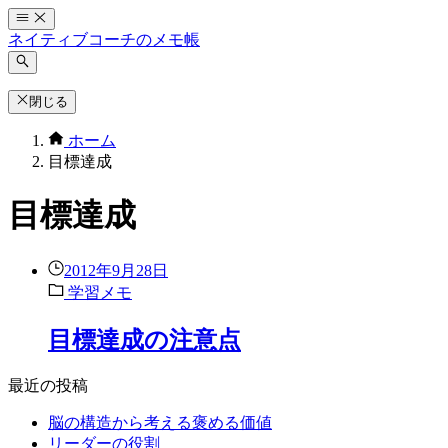
コ
ン
ネイティブコーチのメモ帳
テ
ン
ツ
閉じる
へ
ホーム
ス
目標達成
キ
ッ
プ
目標達成
2012年9月28日
学習メモ
目標達成の注意点
最近の投稿
脳の構造から考える褒める価値
リーダーの役割