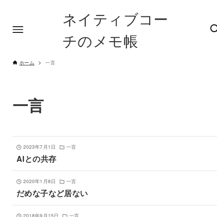
ネイティブコー
チのメモ帳
ホーム
一言
一言
2023年7月1日
一言
AIとの共存
2020年1月8日
一言
だめな子など居ない
2018年9月15日
一言